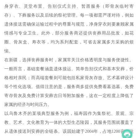
身穿衣、灵堂布置、告别仪式主持、暂厝服务（即骨灰临时寄
存）、下葬服务以及后续的祭祀管理。每一项都需严谨对待，例如
遗体接送需确保运输过程中的尊重与规范，净身穿衣则要兼顾家属
情感与专业卫生。此外，部分服务商还提供丧葬用品批发，如花
圈、骨灰盒、寿衣等，均为系列配套，可省去家属多方采购的烦
恼。
在新疆，选择丧葬服务时，家属常关注价格透明度与服务便捷性。
一般而言，基础套餐涵盖遗体接运、简单告别仪式和基本安葬，价
格相对亲民；而高端套餐则可能包括私家骨灰存放、艺术墓碑设计
等个性化选项。值得注意的是，服务商多提供免费看墓选墓、免费
寄存骨灰及免费计算安葬吉日等附加服务，这在一定程度上降低了
家属的经济与时间压力。
以乌鲁木齐的某项典型服务为例，福寿园作为集祭祀、景观、宗
教、艺术、文化教育为一体的大型生态陵园，其服务范围就覆盖了
从遗体接送到安葬的全链条。该园始建于2004年，占地1200亩，注