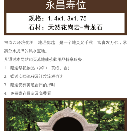
福寿园环境优美，地理优越，是一个地灵足千秋，富贵发万代，承
惠分水恩泽的风水宝地。
凡通过本网站购买墓地或殡葬用品特享服务：
1、赠送祭祀物品（冥币、黄纸、香）
2、赠送安葬流程及迁坟流程咨询
3、赠送安葬黄道吉日的择时
4、免费寄存骨灰及免费看