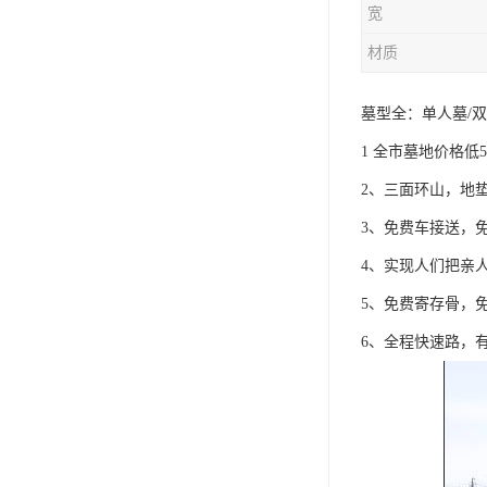
宽
材质
墓型全：单人墓/
1 全市墓地价格低5
2、三面环山，地
3、免费车接送，
4、实现人们把亲
5、免费寄存骨，
6、全程快速路，