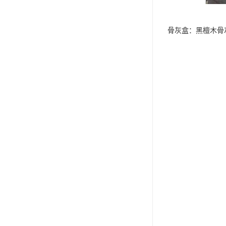
骨灰盒：黑檀木骨