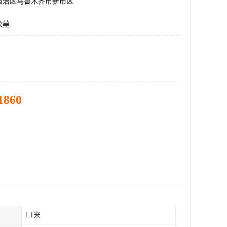
自治区乌鲁木齐市新市区
公墓
1860
1.1米