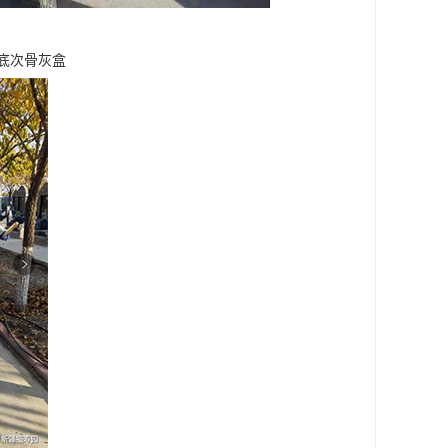
底次骨灰盒