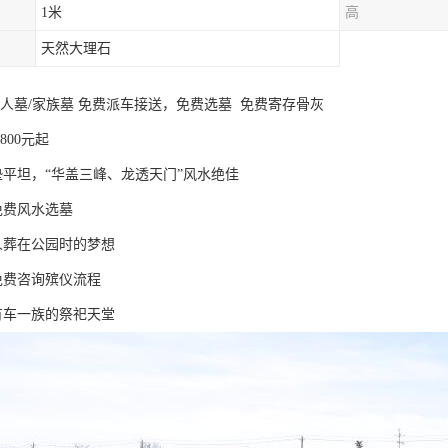
1米
高
天然大理石
双人墓/家族墓 免费派车接送，免费选墓 免费寄存骨灰
800元起
垫平坦，“华盖三峰、龙透天门”风水绝佳
免费风水选墓
人葬在公园时的梦想
免费咨询殡仪流程
有车一族的祭祀天堂