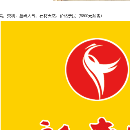
美，交利，墓碑大气、石材天然、价格亲民（5800元起售）