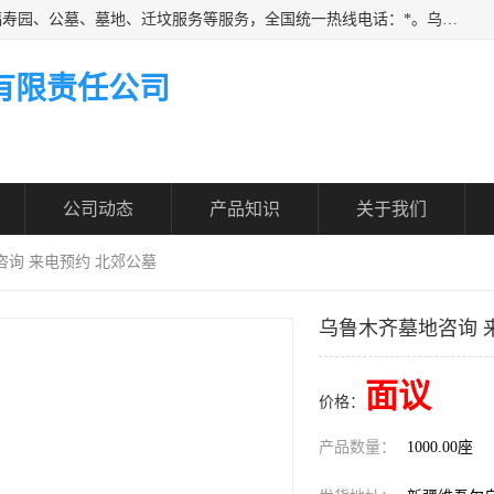
乌鲁木齐福寿家园商务咨询服务有限公司从事：殡葬服务、福寿园、公墓、墓地、迁坟服务等服务，全国统一热线电话：*。乌鲁木齐福寿家园商务咨询服务有限公司提供多种一条龙服务套餐，满足各阶层的实际需求。实实在在做到省心、省力、省钱。
有限责任公司
公司动态
产品知识
关于我们
咨询 来电预约 北郊公墓
乌鲁木齐墓地咨询 
面议
价格：
产品数量：
1000.00座