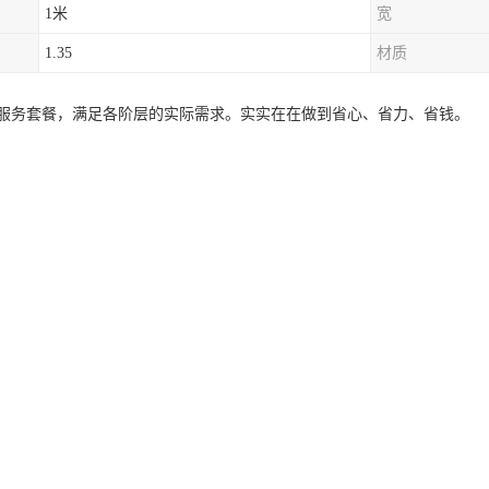
1米
宽
1.35
材质
服务套餐，满足各阶层的实际需求。实实在在做到省心、省力、省钱。
花园，安静舒适的净土，被众人赞誉的绝佳。自然环境优美，交利，墓碑大
—让您安心陪伴亲代走完后一程
 流程标标准化 省心更安心