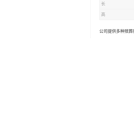
长
高
公司提供多种殡葬
福寿园～人生的后
殡葬一站式服务—
殡仪顾问全程陪同