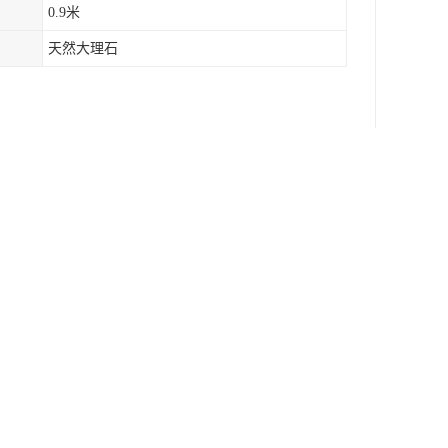
0.9米
天然大理石
气、石材天然、价格亲民（5800元起售）