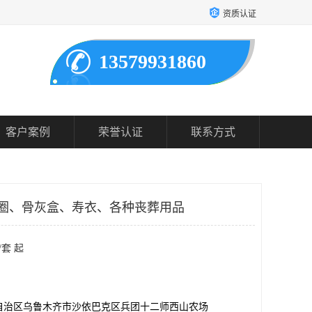
资质认证
13579931860
客户案例
荣誉认证
联系方式
圈、骨灰盒、寿衣、各种丧葬用品
/套 起
自治区乌鲁木齐市沙依巴克区兵团十二师西山农场