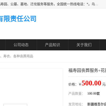
乌鲁木齐福寿家园商务咨询服务有限公司从事：殡葬服务、福寿园、公墓、墓地、迁坟服务等服务，全国统一热线电话：*。乌鲁木齐福寿家园商务咨询服务有限公司提供多种一条龙服务套餐，满足各阶层的实际需求。实实在在做到省心、省力、省钱。
有限责任公司
公司动态
产品知识
关于我们
盒、寿衣、各种丧葬用品
福寿园丧葬服务+花
500.00
价格：￥
元
产品数量：
100.00套
发货地址：
新疆维吾尔