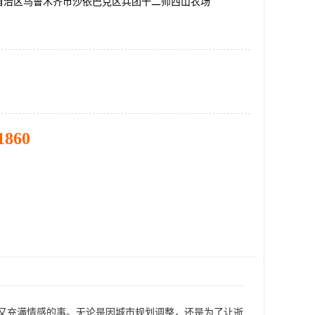
自治区乌鲁木齐市沙依巴克区兵团十二师西山农场
1860
又充满情感的事。无论是因城市规划调整，还是为了让逝