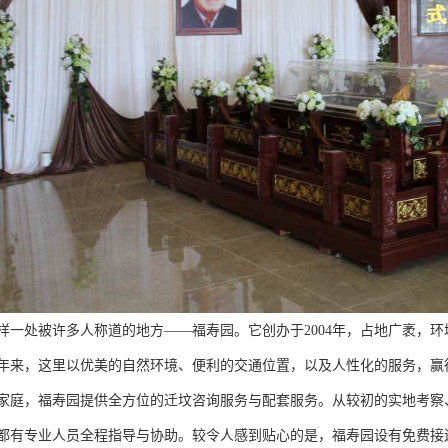
样一处被许多人称道的地方——福寿园。它创办于2004年，占地广袤，
年来，这里以优美的自然环境、便利的交通位置，以及人性化的服务，赢
家庭，福寿园提供全方位的迁坟咨询服务与配套服务。从较初的实地考察
都有专业人员全程指导与协助。较令人感到贴心的是，福寿园设有免费接