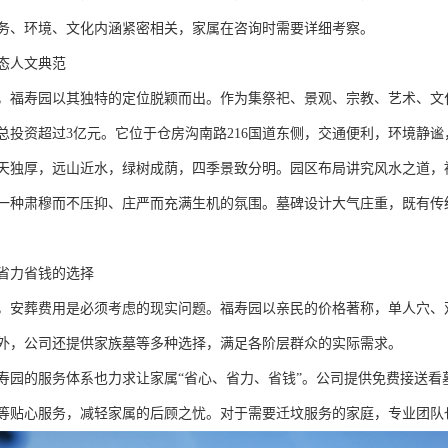
务、环境、文化内涵紧密相关，家属在咨询时需要详细考察。
态人文典范
，福寿园以其独特的定位脱颖而出。作为集祭祀、景观、宗教、艺术、文化
亩，总投资超过3亿元。它位于仓房沟南路216国道东侧，交通便利，环境静
天独厚，远山近水，绿树成荫，四季景致分明。园区布局讲究风水之道，
一种肃穆而不压抑、庄严而充满生机的氛围。墓碑设计大气庄重，既有传
省力省钱的选择
，安葬费用是必须考虑的现实问题。福寿园以亲民的价格著称，单人穴、双
外，公司还提供家族墓等多种选择，满足各阶层群众的实际需求。
寿园的服务体系也力求让家属“省心、省力、省钱”。公司提供免费接送
等贴心服务，减轻家属的后顾之忧。对于需要迁坟服务的家庭，专业团队