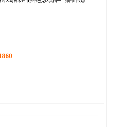
自治区乌鲁木齐市沙依巴克区兵团十二师西山农场
1860