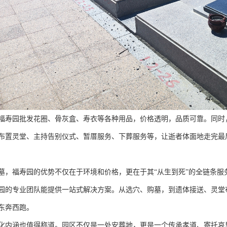
福寿园批发花圈、骨灰盒、寿衣等各种用品，价格透明，品质可靠。同时
布置灵堂、主持告别仪式、暂厝服务、下葬服务等，让逝者体面地走完最
墓，福寿园的优势不仅在于环境和价格，更在于其“从生到死”的全链条
园的专业团队能提供一站式解决方案。从选穴、购墓，到遗体接送、灵堂
东奔西跑。
化内涵也值得称道。园区不仅是一处安葬地，更是一个传承孝道、寄托哀