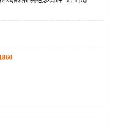
自治区乌鲁木齐市沙依巴克区兵团十二师西山农场
1860