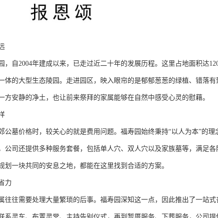
远
园，自2004年建成以来，已走过近二十年的发展历程。这里占地面积达12
一体的大型生态陵园。走进园区，映入眼帘的是郁郁葱葱的绿植、错落有
一方安静的净土，也让前来祭拜的家属能够在自然中感受心灵的慰藉。
样
郊公墓价格时，较关心的就是费用问题。福寿园始终秉持“以人为本”的理念
，公司还提供多种服务套餐，包括单人穴、双人穴以及家族墓等，满足各
规划一块共同的安息之地，都能在这里找到合适的方案。
省力
属往往需要处理大量繁琐的后事。福寿园深知这一点，因此推出了一站式
联系灵车、布置灵堂、主持告别仪式，再到暂厝服务、下葬服务，公司提