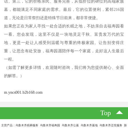
话。第三，它的价格亲民、服务完善，从低价位的碑位到高端家族
墓，都能满足不同家庭的需求。最后，它的位置便利，紧邻216国
道，无论是日常祭扫还是特殊节日前来，都非常便捷。
如果您正在为家人寻找一处合适的长眠之地，不妨亲自去福寿园看
一看。您会发现，这里不仅是一块地灵足千秋、富贵发万代的宝
地，更是一处让人感受到温暖与尊重的终极家园。让告别变得庄
重，让思念有处安放，福寿园愿陪伴每一个家庭，走好这人生最后
一程。
（如需了解更多详情，欢迎随时咨询，我们将为您提供耐心、全面
的解答。）
m.yncs001.b2b168.com
Top
主营产品：乌鲁木齐殡葬服务 乌鲁木齐福寿园 乌鲁木齐公墓 乌鲁木齐墓地 乌鲁木齐迁坟服务 新