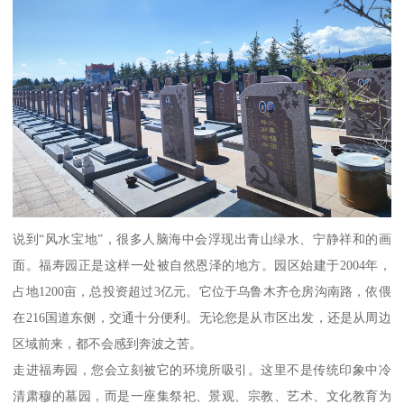
说到“风水宝地”，很多人脑海中会浮现出青山绿水、宁静祥和的画
面。福寿园正是这样一处被自然恩泽的地方。园区始建于2004年，
占地1200亩，总投资超过3亿元。它位于乌鲁木齐仓房沟南路，依偎
在216国道东侧，交通十分便利。无论您是从市区出发，还是从周边
区域前来，都不会感到奔波之苦。
走进福寿园，您会立刻被它的环境所吸引。这里不是传统印象中冷
清肃穆的墓园，而是一座集祭祀、景观、宗教、艺术、文化教育为