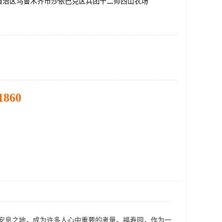
自治区乌鲁木齐市沙依巴克区兵团十二师西山农场
1860
安息之地，成为许多人心中重要的考量。福寿园，作为一