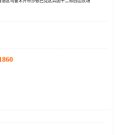
自治区乌鲁木齐市沙依巴克区兵团十二师西山农场
1860