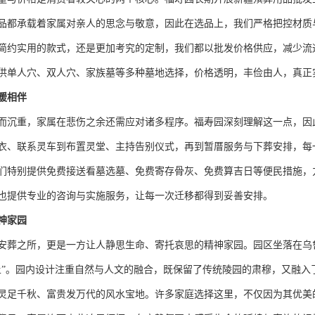
品都承载着家属对亲人的思念与敬意，因此在选品上，我们严格把控材质
简约实用的款式，还是更加考究的定制，我们都以批发价格供应，减少流
供单人穴、双人穴、家族墓等多种墓地选择，价格透明，丰俭由人，真正
暖相伴
而沉重，家属在悲伤之余还需应对诸多程序。福寿园深刻理解这一点，因
衣、联系灵车到布置灵堂、主持告别仪式，再到暂厝服务与下葬安排，每
们特别提供免费接送看墓选墓、免费寄存骨灰、免费算吉日等便民措施，
也提供专业的咨询与实施服务，让每一次迁移都得到妥善安排。
神家园
安葬之所，更是一方让人静思生命、寄托哀思的精神家园。园区坐落在乌
土”。园内设计注重自然与人文的融合，既保留了传统陵园的肃穆，又融入
灵足千秋、富贵发万代的风水宝地。许多家庭选择这里，不仅因为其优美