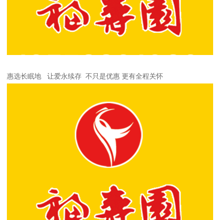
惠选长眠地 让爱永续存 不只是优惠 更有全程关怀