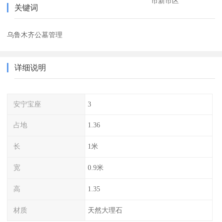
市新市区
关键词
乌鲁木齐公墓管理
详细说明
安宁宝座
3
占地
1.36
长
1米
宽
0.9米
高
1.35
材质
天然大理石