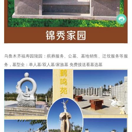
乌鲁木齐福寿园陵园：殡葬服务、公墓、墓地销售、迁坟服务等服
务，墓型全：单人墓/双人墓/家族墓 免费接送看墓选墓