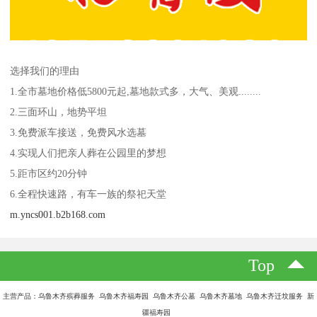
选择我们的理由
1.全市墓地价格低5800元起,墓地款式多，大气、美观........
2.三面环山，地势平坦
3.免费派车接送，免费风水选墓
4.实现人们把亲人葬在公园里的梦想
5.距市区约20分钟
6.全程快速路，有车一族的祭祀天堂
m.yncs001.b2b168.com
Top
主营产品：乌鲁木齐殡葬服务 乌鲁木齐福寿园 乌鲁木齐公墓 乌鲁木齐墓地 乌鲁木齐迁坟服务 新
疆福寿园