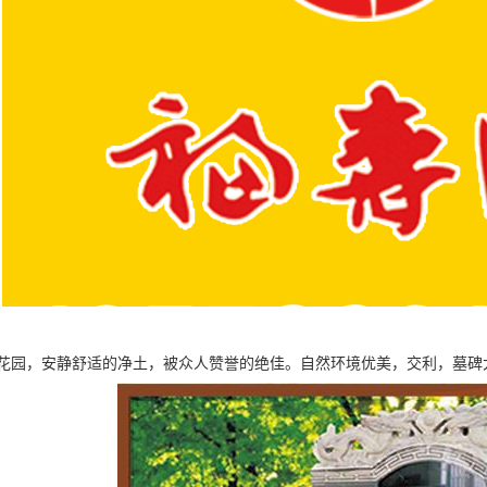
花园，安静舒适的净土，被众人赞誉的绝佳。自然环境优美，交利，墓碑大