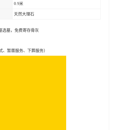
0.9米
天然大理石
墓选墓，免费寄存骨灰
式、暂厝服务、下葬服务）