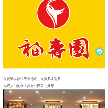
免费派车接送看墓选墓，免费风水选墓
实现人们把亲人葬在公园里的梦想