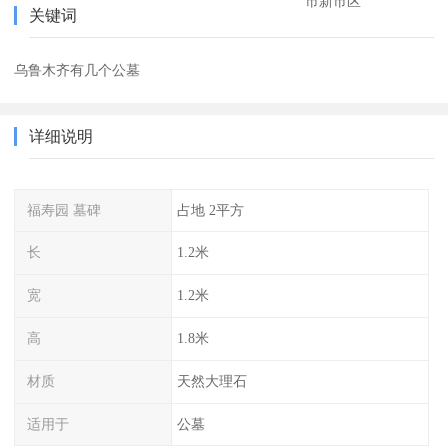
市新市区
关键词
乌鲁木齐有几个公墓
详细说明
福寿园 墓碑
占地 2平方
长
1.2米
宽
1.2米
高
1.8米
材质
天然大理石
适用于
公墓