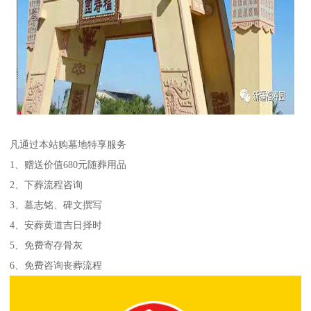
凡通过本站购墓地特享服务
1、赠送价值680元随葬用品
2、下葬流程咨询
3、墓志铭、碑文撰写
4、安葬黄道吉日择时
5、免费寄存骨灰
6、免费咨询丧葬流程