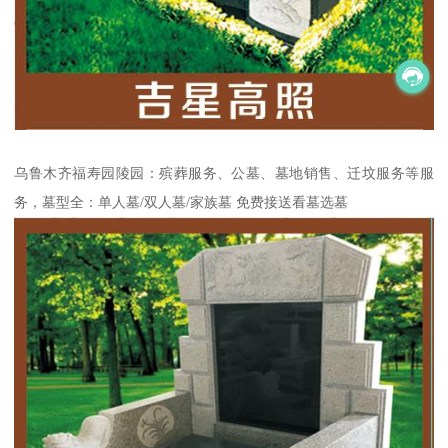
乌鲁木齐福寿园陵园：殡葬服务、公墓、墓地销售、迁坟服务等服
务，墓型全：单人墓/双人墓/家族墓 免费接送看墓选墓