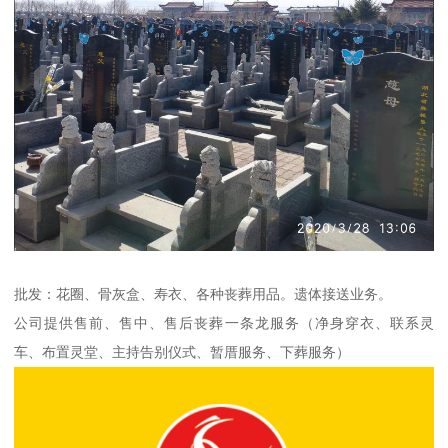
批发：花圈、骨灰盒、寿衣、各种丧葬用品。遗体接送业务。
公司提供售前、售中、售后丧葬一条龙服务（净身穿衣、联系灵
车、布置灵堂、主持告别仪式、暂厝服务、下葬服务）