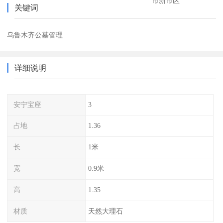
市新市区
关键词
乌鲁木齐公墓管理
详细说明
安宁宝座
3
占地
1.36
长
1米
宽
0.9米
高
1.35
材质
天然大理石