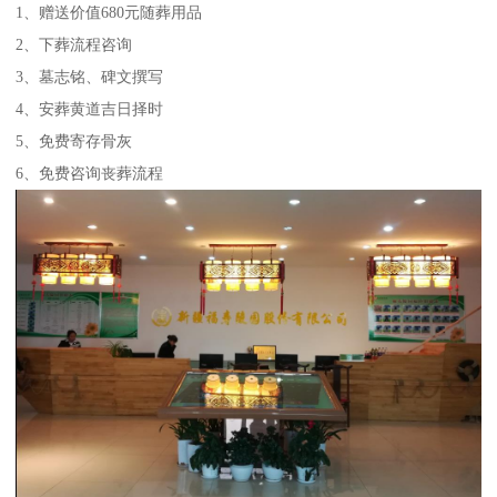
1、赠送价值680元随葬用品
2、下葬流程咨询
3、墓志铭、碑文撰写
4、安葬黄道吉日择时
5、免费寄存骨灰
6、免费咨询丧葬流程