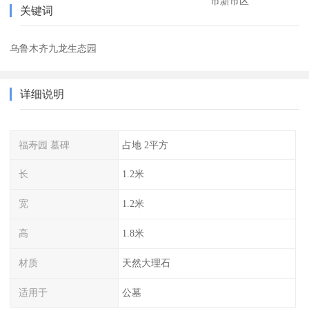
市新市区
关键词
乌鲁木齐九龙生态园
详细说明
福寿园 墓碑
占地 2平方
长
1.2米
宽
1.2米
高
1.8米
材质
天然大理石
适用于
公墓