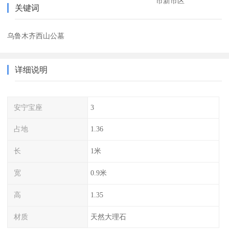
市新市区
关键词
乌鲁木齐西山公墓
详细说明
安宁宝座
3
占地
1.36
长
1米
宽
0.9米
高
1.35
材质
天然大理石