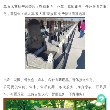
乌鲁木齐福寿园陵园：殡葬服务、公墓、墓地销售、迁坟服务等服
务，墓型全：单人墓/双人墓/家族墓 免费接送看墓选墓
批发：花圈、骨灰盒、寿衣、各种丧葬用品。遗体接送业务。
公司提供售前、售中、售后丧葬一条龙服务（净身穿衣、联系灵
车、布置灵堂、主持告别仪式、暂厝服务、下葬服务）