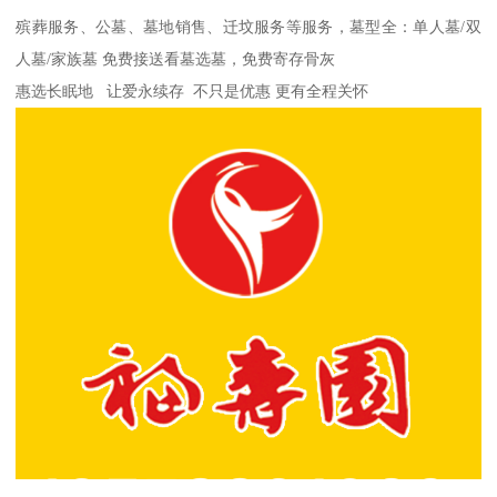
殡葬服务、公墓、墓地销售、迁坟服务等服务，墓型全：单人墓/双
人墓/家族墓 免费接送看墓选墓，免费寄存骨灰
惠选长眠地 让爱永续存 不只是优惠 更有全程关怀