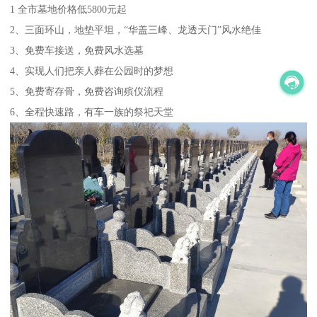
1 全市墓地价格低5800元起
2、三面环山，地垫平坦，“华盖三峰、龙透天门”风水绝佳
3、免费车接送，免费风水选墓
4、实现人们把亲人葬在公园时的梦想
5、免费寄存骨，免费咨询殡仪流程
6、全程快速路，有车一族的祭祀天堂