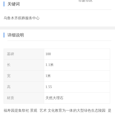
市新市区
关键词
乌鲁木齐殡葬服务中心
详细说明
墓碑
100
长
1.1米
宽
1米
高
1.55
材质
天然大理石
福寿园是集祭祀 景观 艺术 文化教育为一体的大型绿色生态陵园 是