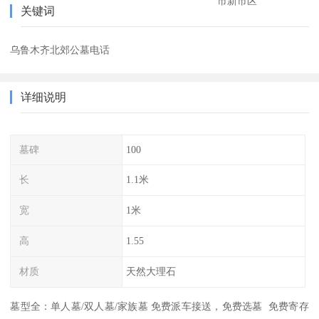
市新市区
关键词
乌鲁木齐北郊公墓电话
详细说明
墓碑
100
长
1.1米
宽
1米
高
1.55
材质
天然大理石
墓型全：单人墓/双人墓/家族墓 免费派车接送，免费选墓 免费寄存