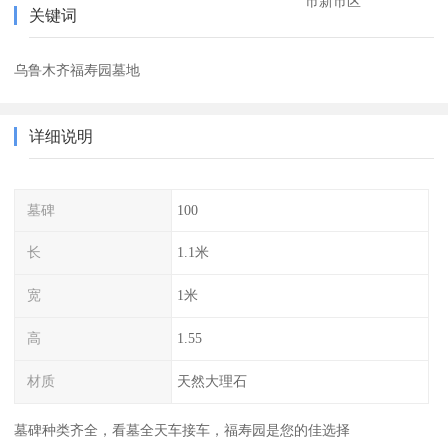
市新市区
关键词
乌鲁木齐福寿园墓地
详细说明
墓碑
100
长
1.1米
宽
1米
高
1.55
材质
天然大理石
墓碑种类齐全，看墓全天车接车，福寿园是您的佳选择