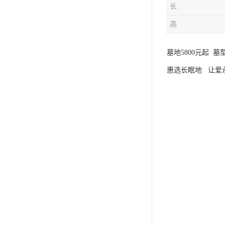
长
高
墓地5800元起 
惠选长眠地 让爱