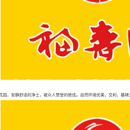
花园，安静舒适的净土，被众人赞誉的绝佳。自然环境优美，交利，墓碑大