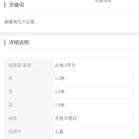
市新市区
关键词
新疆有几个公墓
详细说明
福寿园 墓碑
占地 2平方
长
1.2米
宽
1.2米
高
1.8米
材质
天然大理石
适用于
公墓