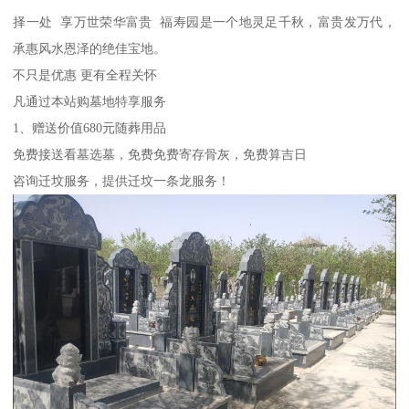
择一处 享万世荣华富贵 福寿园是一个地灵足千秋，富贵发万代，
承惠风水恩泽的绝佳宝地。
不只是优惠 更有全程关怀
凡通过本站购墓地特享服务
1、赠送价值680元随葬用品
免费接送看墓选墓，免费免费寄存骨灰，免费算吉日
咨询迁坟服务，提供迁坟一条龙服务！