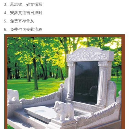
3、墓志铭、碑文撰写
4、安葬黄道吉日择时
5、免费寄存骨灰
6、免费咨询丧葬流程