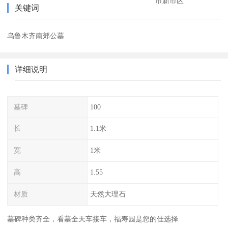
市新市区
关键词
乌鲁木齐南郊公墓
详细说明
墓碑
100
长
1.1米
宽
1米
高
1.55
材质
天然大理石
墓碑种类齐全，看墓全天车接车，福寿园是您的佳选择