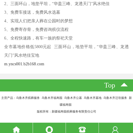
2、三面环山，地垫平坦，“华盖三峰、龙透天门”风水绝佳
3、免费车接送，免费风水选墓
4、实现人们把亲人葬在公园时的梦想
5、免费寄存骨，免费咨询殡仪流程
6、全程快速路，有车一族的祭祀天堂
全市墓地价格低5800元起 三面环山，地垫平坦，“华盖三峰、龙透
天门”风水绝佳宝地
m.yncs001.b2b168.com
Top
主营产品：乌鲁木齐殡葬服务 乌鲁木齐福寿园 乌鲁木齐公墓 乌鲁木齐墓地 乌鲁木齐迁坟服务 新
疆福寿园
版权所有：新疆福寿园殡葬服务有限责任公司