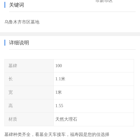
市新市区
关键词
乌鲁木齐市区墓地
详细说明
墓碑
100
长
1.1米
宽
1米
高
1.55
材质
天然大理石
墓碑种类齐全，看墓全天车接车，福寿园是您的佳选择