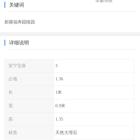
市新市区
关键词
新疆福寿园陵园
详细说明
安宁宝座
3
占地
1.36
长
1米
宽
0.9米
高
1.35
材质
天然大理石