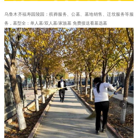
乌鲁木齐福寿园陵园：殡葬服务、公墓、墓地销售、迁坟服务等服
务，墓型全：单人墓/双人墓/家族墓 免费接送看墓选墓