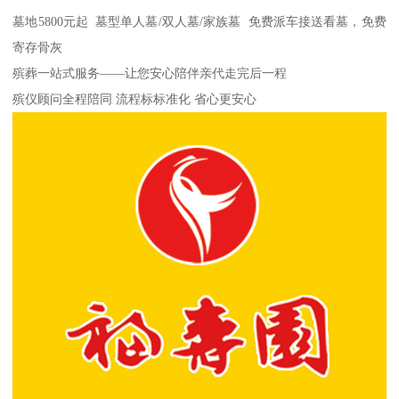
墓地5800元起 墓型单人墓/双人墓/家族墓 免费派车接送看墓，免费
寄存骨灰
殡葬一站式服务——让您安心陪伴亲代走完后一程
殡仪顾问全程陪同 流程标标准化 省心更安心