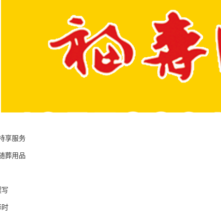
特享服务
元随葬用品
撰写
择时