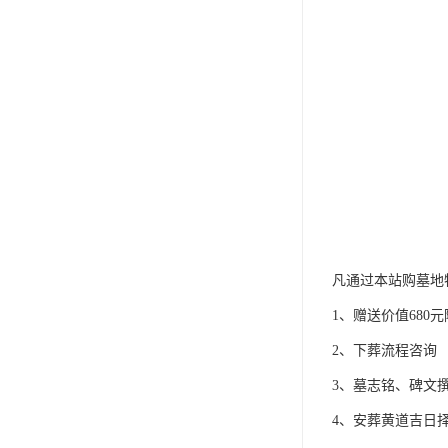
凡通过本站购墓地
1、赠送价值680
2、下葬流程咨询
3、墓志铭、碑文
4、安葬黄道吉日