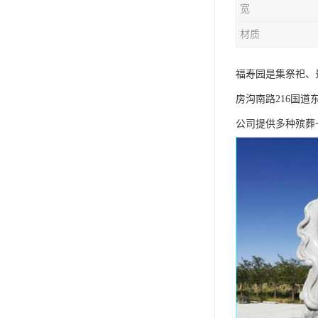
宽
材质
福寿园是集祭祀、
房沟南路216国
公司提供多种殡葬