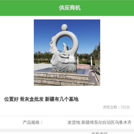
供应商机
位置好 骨灰盒批发 新疆有几个墓地
浏览次数：
531
次
产品规格：
发货地:
新疆维吾尔自治区乌鲁木齐