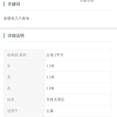
市新市区
关键词
新疆有几个墓地
详细说明
福寿园 墓碑
占地 2平方
长
1.2米
宽
1.2米
高
1.8米
材质
天然大理石
适用于
公墓