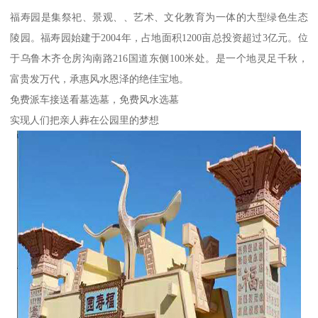
福寿园是集祭祀、景观、、艺术、文化教育为一体的大型绿色生态
陵园。福寿园始建于2004年，占地面积1200亩总投资超过3亿元。位
于乌鲁木齐仓房沟南路216国道东侧100米处。是一个地灵足千秋，
富贵发万代，承惠风水恩泽的绝佳宝地。
免费派车接送看墓选墓，免费风水选墓
实现人们把亲人葬在公园里的梦想