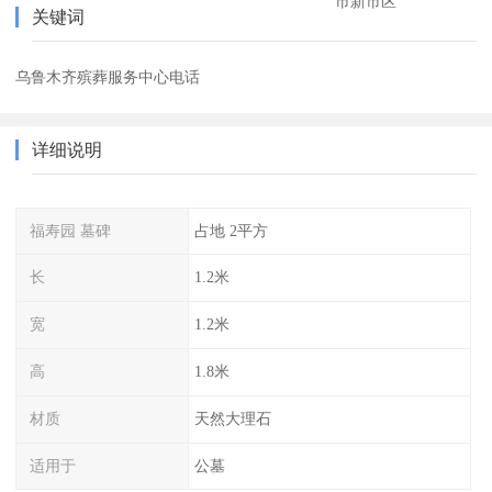
市新市区
关键词
乌鲁木齐殡葬服务中心电话
详细说明
福寿园 墓碑
占地 2平方
长
1.2米
宽
1.2米
高
1.8米
材质
天然大理石
适用于
公墓