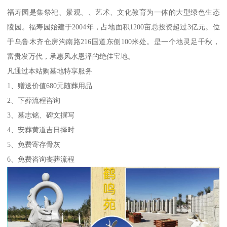
福寿园是集祭祀、景观、、艺术、文化教育为一体的大型绿色生态
陵园。福寿园始建于2004年，占地面积1200亩总投资超过3亿元。位
于乌鲁木齐仓房沟南路216国道东侧100米处。是一个地灵足千秋，
富贵发万代，承惠风水恩泽的绝佳宝地。
凡通过本站购墓地特享服务
1、赠送价值680元随葬用品
2、下葬流程咨询
3、墓志铭、碑文撰写
4、安葬黄道吉日择时
5、免费寄存骨灰
6、免费咨询丧葬流程