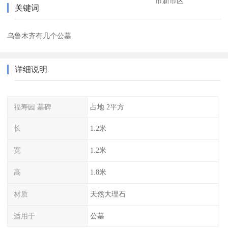
市新市区
关键词
乌鲁木齐有几个公墓
详细说明
福寿园 墓碑
占地 2平方
长
1.2米
宽
1.2米
高
1.8米
材质
天然大理石
适用于
公墓