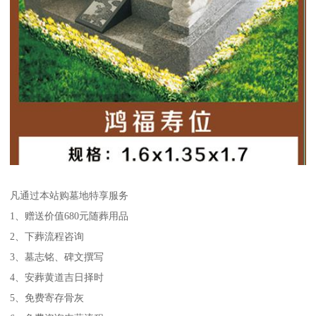
凡通过本站购墓地特享服务
1、赠送价值680元随葬用品
2、下葬流程咨询
3、墓志铭、碑文撰写
4、安葬黄道吉日择时
5、免费寄存骨灰