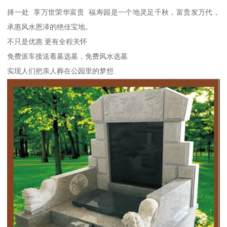
择一处 享万世荣华富贵 福寿园是一个地灵足千秋，富贵发万代，
承惠风水恩泽的绝佳宝地。
不只是优惠 更有全程关怀
免费派车接送看墓选墓，免费风水选墓
实现人们把亲人葬在公园里的梦想