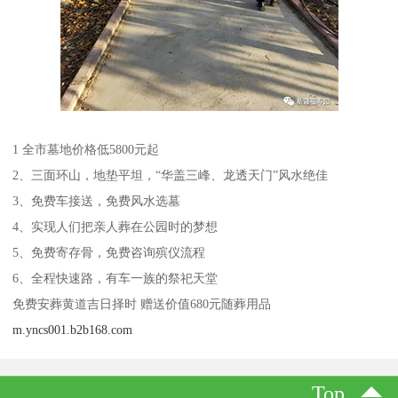
1 全市墓地价格低5800元起
2、三面环山，地垫平坦，“华盖三峰、龙透天门”风水绝佳
3、免费车接送，免费风水选墓
4、实现人们把亲人葬在公园时的梦想
5、免费寄存骨，免费咨询殡仪流程
6、全程快速路，有车一族的祭祀天堂
免费安葬黄道吉日择时 赠送价值680元随葬用品
m.yncs001.b2b168.com
Top