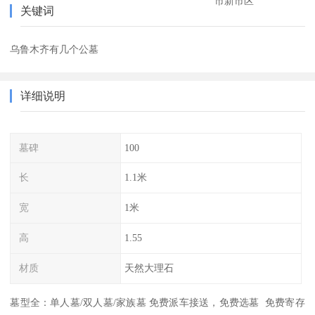
市新市区
关键词
乌鲁木齐有几个公墓
详细说明
墓碑
100
长
1.1米
宽
1米
高
1.55
材质
天然大理石
墓型全：单人墓/双人墓/家族墓 免费派车接送，免费选墓 免费寄存