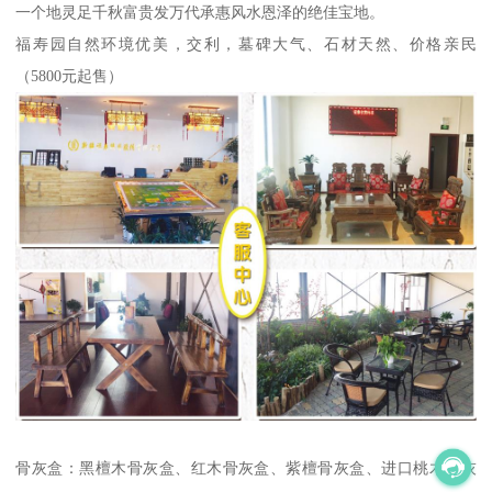
一个地灵足千秋富贵发万代承惠风水恩泽的绝佳宝地。
福寿园自然环境优美，交利，墓碑大气、石材天然、价格亲民
（5800元起售）
骨灰盒：黑檀木骨灰盒、红木骨灰盒、紫檀骨灰盒、进口桃木骨灰