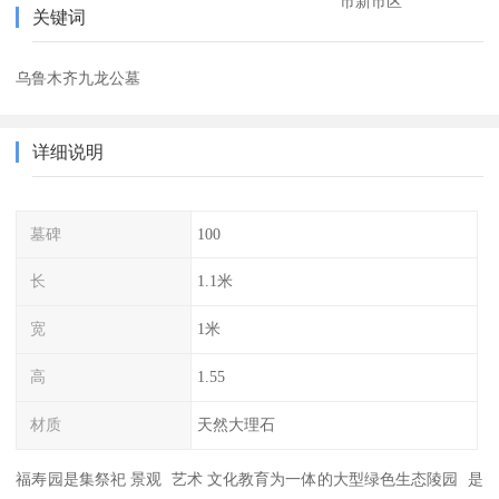
市新市区
关键词
乌鲁木齐九龙公墓
详细说明
墓碑
100
长
1.1米
宽
1米
高
1.55
材质
天然大理石
福寿园是集祭祀 景观 艺术 文化教育为一体的大型绿色生态陵园 是