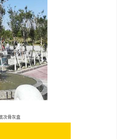
底次骨灰盒