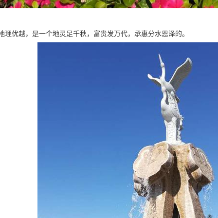
地理优越，是一个地灵足千秋，富贵发万代，承惠分水恩泽的。