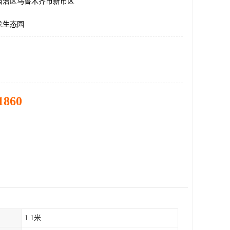
自治区乌鲁木齐市新市区
龙生态园
1860
1.1米