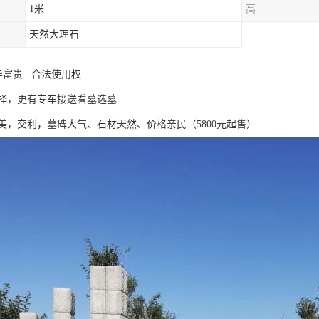
1米
高
天然大理石
华富贵 合法使用权
择，更有专车接送看墓选墓
美，交利，墓碑大气、石材天然、价格亲民（5800元起售）