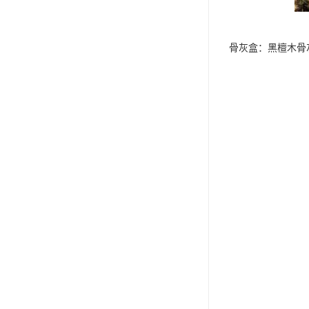
骨灰盒：黑檀木骨