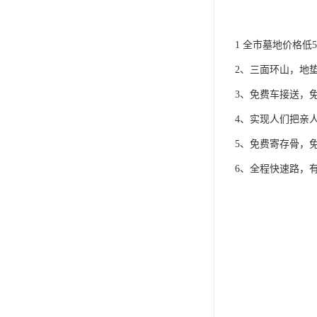
1 全市墓地价格低5
2、三面环山，地
3、免费车接送，
4、实现人们把亲
5、免费寄存骨，
6、全程快速路，