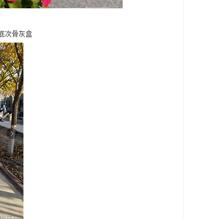
底次骨灰盒