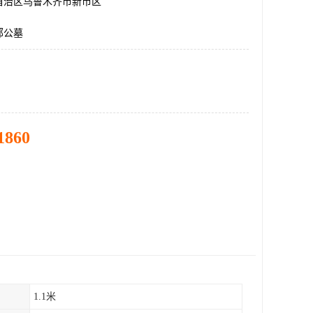
自治区乌鲁木齐市新市区
郊公墓
1860
1.1米