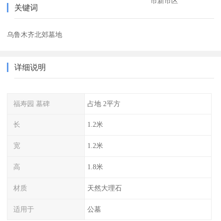
市新市区
关键词
乌鲁木齐北郊墓地
详细说明
福寿园 墓碑
占地 2平方
长
1.2米
宽
1.2米
高
1.8米
材质
天然大理石
适用于
公墓