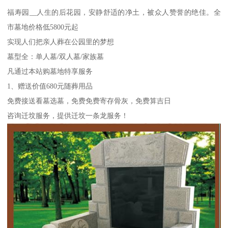
福寿园__人生的后花园，安静舒适的净土，被众人赞誉的绝佳。全
市墓地价格低5800元起
实现人们把亲人葬在公园里的梦想
墓型全：单人墓/双人墓/家族墓
凡通过本站购墓地特享服务
1、赠送价值680元随葬用品
免费接送看墓选墓，免费免费寄存骨灰，免费算吉日
咨询迁坟服务，提供迁坟一条龙服务！