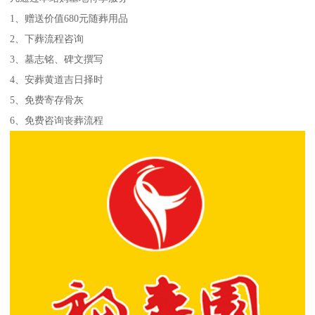
1、赠送价值680元随葬用品
2、下葬流程咨询
3、墓志铭、碑文撰写
4、安葬黄道吉日择时
5、免费寄存骨灰
6、免费咨询丧葬流程