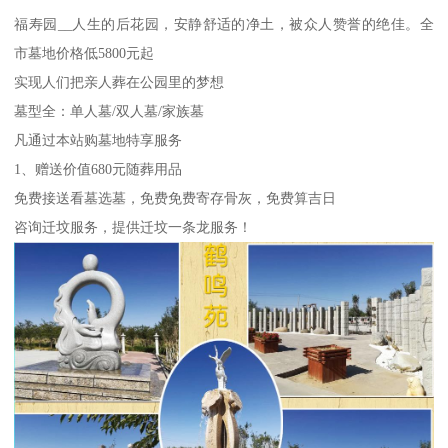
福寿园__人生的后花园，安静舒适的净土，被众人赞誉的绝佳。全
市墓地价格低5800元起
实现人们把亲人葬在公园里的梦想
墓型全：单人墓/双人墓/家族墓
凡通过本站购墓地特享服务
1、赠送价值680元随葬用品
免费接送看墓选墓，免费免费寄存骨灰，免费算吉日
咨询迁坟服务，提供迁坟一条龙服务！