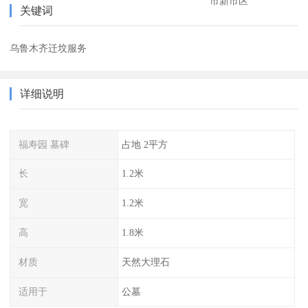
市新市区
关键词
乌鲁木齐迁坟服务
详细说明
福寿园 墓碑
占地 2平方
长
1.2米
宽
1.2米
高
1.8米
材质
天然大理石
适用于
公墓