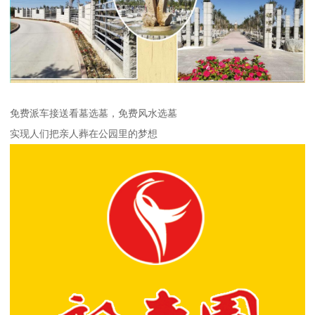
免费派车接送看墓选墓，免费风水选墓
实现人们把亲人葬在公园里的梦想