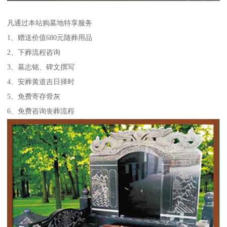
凡通过本站购墓地特享服务
1、赠送价值680元随葬用品
2、下葬流程咨询
3、墓志铭、碑文撰写
4、安葬黄道吉日择时
5、免费寄存骨灰
6、免费咨询丧葬流程