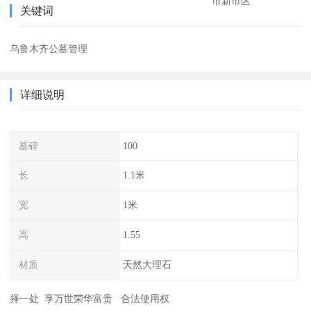
市新市区
关键词
乌鲁木齐公墓管理
详细说明
墓碑
100
长
1.1米
宽
1米
高
1.55
材质
天然大理石
择一处 享万世荣华富贵 合法使用权