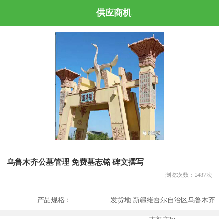
供应商机
乌鲁木齐公墓管理 免费墓志铭 碑文撰写
浏览次数：
2487
次
产品规格：
发货地:
新疆维吾尔自治区乌鲁木齐